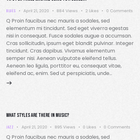
April 21, 2020
884
Views
2
Likes
0
Comments
BLUES
Q Proin faucibus nec mauris a sodales, sed
elementum mi tincidunt. Sed eget viverra egestas
nisi in consequat. Fusce sodales augue a accumsan.
Cras sollicitudin, ipsum eget blandit pulvinar. Integer
tincidunt. Cras dapibus. Vivamus elementum
semper nisi. Aenean vulputate eleifend tellus.
Aenean leo ligula, porttitor eu, consequat vitae,
eleifend ac, enim. Sed ut perspiciatis, unde…
WHAT STYLES ARE THERE IN MUSIC?
April 21, 2020
895
Views
0
Likes
0
Comments
JAZZ
Q Proin faucibus nec mauris a sodales, sed